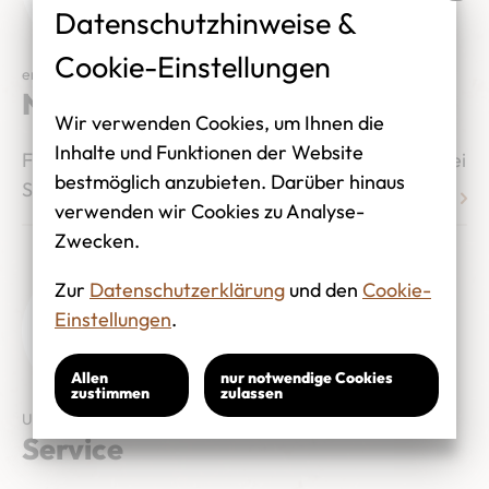
Datenschutzhinweise &
Cookie-Einstellungen
entdecken
Neu- und Gebrauchtwagen
Wir verwenden Cookies, um Ihnen die
Inhalte und Funktionen der Website
Finden Sie Ihr Wunschmodell an einem unserer drei
bestmöglich anzubieten. Darüber hinaus
Standorte in Weißwasser, Döbern oder Forst.
verwenden wir Cookies zu Analyse-
Zwecken.
Zur
Datenschutzerklärung
und den
Cookie-
Einstellungen
.
Allen
nur notwendige Cookies
zustimmen
zulassen
Unsere Leistungen
Service